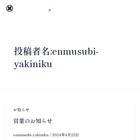
内
縁結岡谷店
容
を
ス
キ
ッ
投稿者名:enmusubi-
プ
yakiniku
お知らせ
営業のお知らせ
enmusubi-yakiniku
/
2024年4月22日