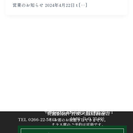
営業のお知らせ 2024年4月22日 t […]
〒394-0001 長野県岡谷市今井1723−71
焼肉ジンギスカン 縁結岡谷店
営業時間 11:00~(L.O. 14:00)
16:30~(L.O. 21:00)
TEL 0266-22-5843
↑ お席のお取置きはできません。
テラス席のご予約は可能です。